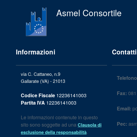
Asmel Consortile
Informazioni
Contatti
via C. Cattaneo, n.9
Telefono
Gallarate (VA) - 21013
Fax:
081 
Codice Fiscale
12236141003
Partita IVA
12236141003
Email:
po
Le informazioni contenute in questo
Pec:
asm
sito sono soggette ad una
Clausola di
.
esclusione della responsabilità