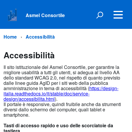
Asmel Consortile
Home
Accessibilità
Accessibilità
Il sito istituzionale del Asmel Consortile, per garantire la
migliore usabilità a tutti gli utenti, si adegua al livello AA
dello standard WCAG 2.0, nel rispetto di quanto previsto
dalle linee guida AgID per i siti web della pubblica
amministrazione in tema di accessibilità (
https://design-
italia.readthedocs.io/it/stable/doc/service-
design/accessibilita.html
).
Il portale è responsive, quindi fruibile anche da strumenti
diversi dallo schermo del computer, quali tablet e
smartphone.
Tasti di accesso rapido e uso delle scorciatoie da
tastiera