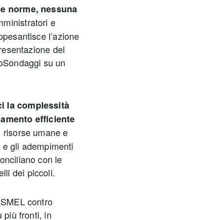
e norme, nessuna
mministratori e
ppesantisce l’azione
presentazione del
oSondaggi su un
ci la complessità
namento efficiente
di risorse umane e
me e gli adempimenti
onciliano con le
i dei piccoli.
 ASMEL contro
più fronti, in