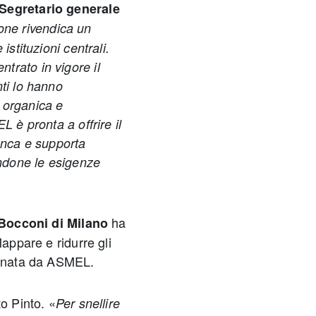
Segretario generale
one rivendica un
istituzioni centrali.
trato in vigore il
ti lo hanno
 organica e
L è pronta a offrire il
ianca e supporta
ndone le esigenze
ha
 Bocconi di Milano
Mappare e ridurre gli
sionata da ASMEL.
to Pinto. «
Per snellire