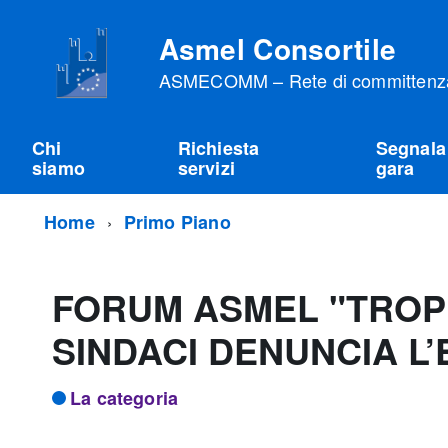
Asmel Consortile
ASMECOMM – Rete di committenza 
Chi
Richiesta
Segnala
siamo
servizi
gara
Home
Primo Piano
FORUM ASMEL "TROPP
SINDACI DENUNCIA L
La categoria