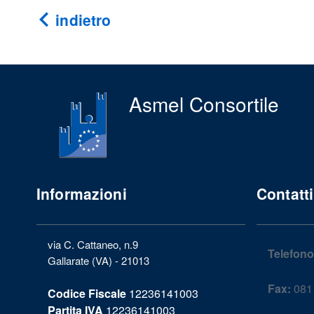
indietro
Asmel Consortile
Informazioni
Contatti
via C. Cattaneo, n.9
Telefono
Gallarate (VA) - 21013
Fax:
081 
Codice Fiscale
12236141003
Partita IVA
12236141003