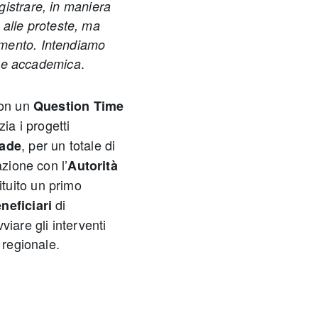
istrare, in maniera
i alle proteste, ma
amento. Intendiamo
.
ione accademica
con un
Question Time
ia i progetti
, per un totale di
rade
azione con l’
Autorità
tituito un primo
di
neficiari
iare gli interventi
 regionale.