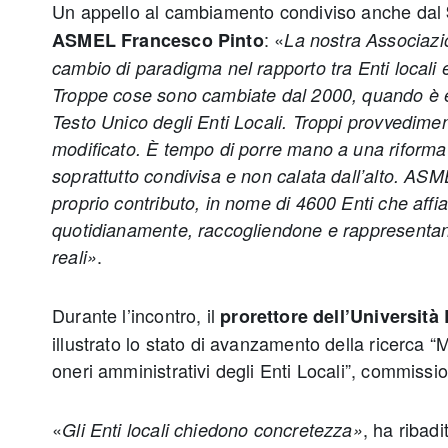
Un appello al cambiamento condiviso anche dal
: «
ASMEL Francesco Pinto
La nostra Associazi
cambio di paradigma nel rapporto tra Enti locali e 
Troppe cose sono cambiate dal 2000, quando è en
Testo Unico degli Enti Locali. Troppi provvedimen
modificato. È tempo di porre mano a una riforma
soprattutto condivisa e non calata dall’alto. ASME
proprio contributo, in nome di 4600 Enti che aff
quotidianamente, raccogliendone e rappresenta
.
reali»
Durante l’incontro, il
prorettore dell’Università
illustrato lo stato di avanzamento della ricerca “
oneri amministrativi degli Enti Locali”, commis
«
, ha ribadi
Gli Enti locali chiedono concretezza»