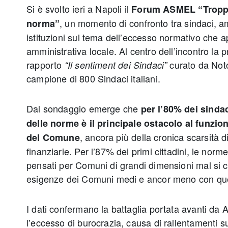
Si è svolto ieri a Napoli il
Forum ASMEL “Tropp
, un momento di confronto tra sindaci, a
norma”
istituzioni sul tema dell’eccesso normativo che a
amministrativa locale. Al centro dell’incontro la 
rapporto
curato da Not
“Il sentiment dei Sindaci”
campione di 800 Sindaci italiani.
Dal sondaggio emerge che
per l’80% dei sinda
delle norme è il principale ostacolo al funzio
, ancora più della cronica scarsità 
del Comune
finanziarie. Per l’87% dei primi cittadini, le nor
pensati per Comuni di grandi dimensioni mal si c
esigenze dei Comuni medi e ancor meno con quell
I dati confermano la battaglia portata avanti da
l’eccesso di burocrazia, causa di rallentamenti su 