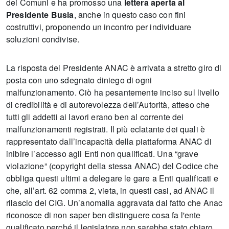
dei Comuni e ha promosso una
lettera aperta al
Presidente Busia
, anche in questo caso con fini
costruttivi, proponendo un incontro per individuare
soluzioni condivise.
La risposta del Presidente ANAC è arrivata a stretto giro di
posta con uno sdegnato diniego di ogni
malfunzionamento. Ciò ha pesantemente inciso sul livello
di credibilità e di autorevolezza dell’Autorità, atteso che
tutti gli addetti ai lavori erano ben al corrente dei
malfunzionamenti registrati. Il più eclatante dei quali è
rappresentato dall’incapacità della piattaforma ANAC di
inibire l’accesso agli Enti non qualificati. Una “grave
violazione” (copyright della stessa ANAC) del Codice che
obbliga questi ultimi a delegare le gare a Enti qualificati e
che, all’art. 62 comma 2, vieta, in questi casi, ad ANAC il
rilascio del CIG. Un’anomalia aggravata dal fatto che Anac
riconosce di non saper ben distinguere cosa fa l'ente
qualificato perché il legislatore non sarebbe stato chiaro.