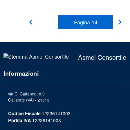
Pagina
14
Pag
Pagina
Precedente
suc
Asmel Consortile
Informazioni
via C. Cattaneo, n.9
Gallarate (VA) - 21013
Codice Fiscale
12236141003
Partita IVA
12236141003