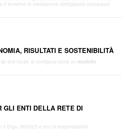
po il tentativo di mediazione obbligatoria conclusosi
OMIA, RISULTATI E SOSTENIBILITÀ
gli enti locali, si configura come un
modello
 GLI ENTI DELLA RETE DI
on il Dlgs. 36/2023 e con la responsabilità