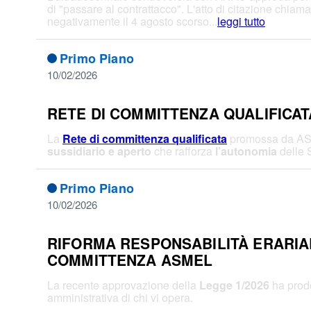
di "passare al contrattacco". L'atto di citazione chiam
negativamente il 4 agosto scorso...
leggi tutto
Primo Piano
10/02/2026
RETE DI COMMITTENZA QUALIFICATA
La
Rete di committenza qualificata
promossa da ASMEL
sussidiario e aperto
che rafforza
l’autonomia
delle 
Primo Piano
10/02/2026
RIFORMA RESPONSABILITÀ ERARIALE
COMMITTENZA ASMEL
La recente approvazione della
Legge 1/2026
ha prodo
amministrativa di chi vi opera.