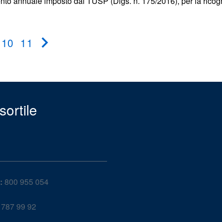
o annuale imposto dal TUSP (Dlgs. n. 175/2016), per la ricogni
10
11
Pagina
successiva
ortile
:
800 955 054
787 99 92