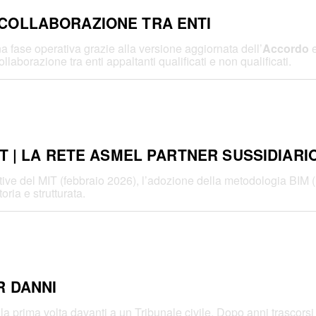
COLLABORAZIONE TRA ENTI
a fase operativa grazie alla versione aggiornata dell’
Accordo
e
aborazione tra enti appaltanti qualificati e non qualificati.
T | LA RETE ASMEL PARTNER SUSSIDIARI
ive del MIT (febbraio 2026), l’adozione della metodologia BIM (
ria e strutturata.
R DANNI
 prima volta davanti a un Tribunale civile. Dopo anni trascorsi