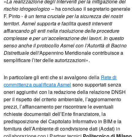
«
La realizzazione degli interventi per la mitigazione del
rischio idrogeologico
– ha concluso il segretario generale
F. Pinto -
è un tema cruciale per la sicurezza dei nostri
territori. Asmel supporta e facilita questi interventi
affiancando gli enti nella risoluzione delle procedure
complesse e per un’accelerazione dei lavori. In questo
senso anche il protocollo Asmel con l’Autorità di Bacino
Distrettuale
dell'Appennino Meridionale contribuisce a
semplificare l’iter delle autorizzazioni».
In particolare gli enti che si avvalgono
della
Rete di
committenza qualificata Asmel
sono supportati senza
oneri aggiuntivi con la redazione della relazione DNSH
per il rispetto del criterio ambientale, l’aggiornamento
prezzi, l’affiancamento per riscontrare le eventuali
richieste documentali dell’Ente finanziatore, la
predisposizione del Capitolato Informativo in BIM e la
fornitura dell’Ambiente di condivisione dati (Acdat)
in
collaborazione con i Partner tecnici
Politecnico di Milano,